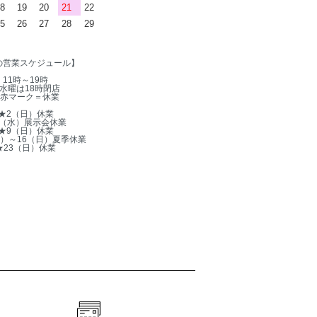
8
19
20
21
22
5
26
27
28
29
の営業スケジュール】
11時～19時
水曜は18時閉店
赤マーク＝休業
★2（日）休業
5（水）展示会休業
★9（日）休業
木）～16（日）夏季休業
★23（日）休業