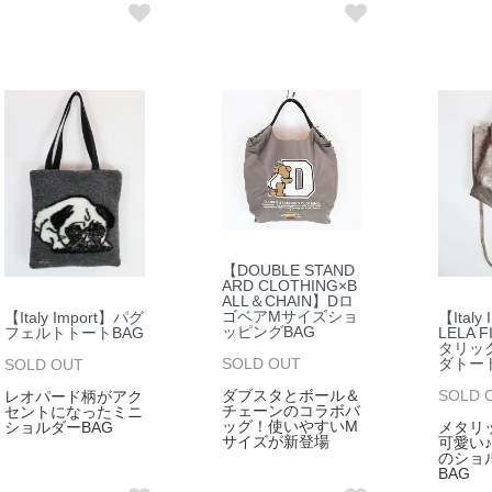
【DOUBLE STAND
ARD CLOTHING×B
ALL＆CHAIN】Dロ
ゴベアMサイズショ
【Italy Import】パグ
【Italy
ッピングBAG
フェルトトートBAG
LELA 
タリッ
ダトー
SOLD OUT
SOLD OUT
SOLD 
ダブスタとボール＆
レオパード柄がアク
チェーンのコラボバ
セントになったミニ
ッグ！使いやすいM
ショルダーBAG
メタリ
サイズが新登場
可愛い
のショ
BAG