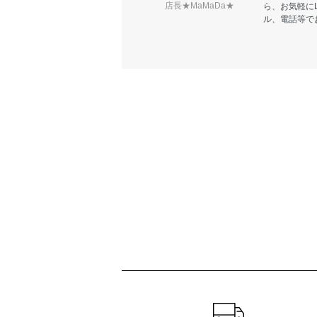
店長★MaMaDa★
ら、お気軽に
ル、電話等で
ショッピングガイド