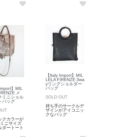
【Italy Import】MIL
LELA FIRENZE 3wa
yリングショルダー
バッグ
 Import】MIL
FIRENZE メ
クミニショル
SOLD OUT
トバッグ
持ち手のサークルデ
OUT
ザインがアイコニッ
クなバッグ
ックカラーが
♪ミニサイズ
ルダートート