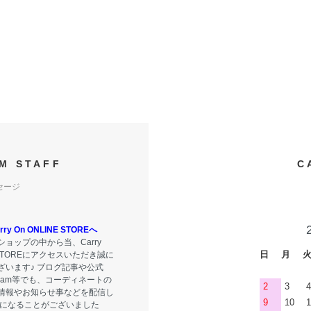
M STAFF
C
セージ
y On ONLINE STOREへ
ョップの中から当、Carry
日
月
E STOREにアクセスいただき誠に
ざいます♪ ブログ記事や公式
tagram等でも、コーディネートの
2
3
4
情報やお知らせ事などを配信し
9
10
1
気になることがございました