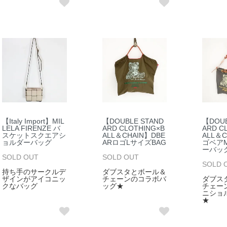
【Italy Import】MIL
【DOUBLE STAND
【DOUB
LELA FIRENZE バ
ARD CLOTHING×B
ARD C
スケットスクエアシ
ALL＆CHAIN】DBE
ALL＆
ョルダーバッグ
ARロゴLサイズBAG
ゴベアM
ーバッ
SOLD OUT
SOLD OUT
SOLD 
持ち手のサークルデ
ダブスタとボール＆
ザインがアイコニッ
チェーンのコラボバ
ダブス
クなバッグ
ッグ★
チェー
ニショ
★