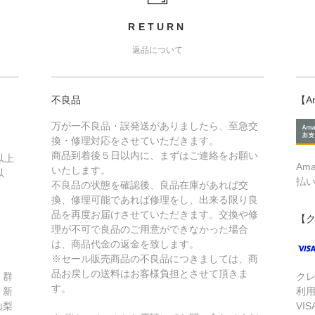
RETURN
返品について
不良品
【A
万が一不良品・誤発送がありましたら、至急交
換・修理対応をさせていただきます。
商品到着後５日以内に、まずはご連絡をお願い
以上
Am
いたします。
以
払
不良品の状態を確認後、良品在庫があれば交
換、修理可能であれば修理をし、出来る限り良
品を再度お届けさせていただきます。交換や修
【
理が不可で良品のご用意ができなかった場合
は、商品代金の返金を致します。
※セール販売商品の不良品につきましては、商
品お戻しの送料はお客様負担とさせて頂きま
、群
ク
す。
、新
利
山梨
VIS