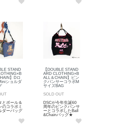
LE STAND
【DOUBLE STAND
LOTHING×B
ARD CLOTHING×B
CHAIN】Dロ
ALL＆CHAIN】ピン
iniショルダ
クパンサーコラボM
グ
サイズBAG
OUT
SOLD OUT
タとボール＆
DSCが今年生誕60
ンのコラボミ
周年のピンクパンサ
ルダーバッグ
ーとコラボしたBall
&Chainバッグ★