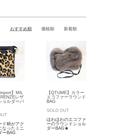
おすすめ順
価格順
新着順
 Import】MIL
【QTUME】カラー
FIRENZEレザ
エコファーラウンド
ショルダーバ
BAG
SOLD OUT
OUT
ほわほわのエコファ
ード柄がアク
ーのラウンドショル
になったミニ
ダーBAG★
ダーBAG