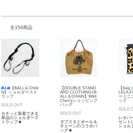
全154商品
【BALL＆CHAI
【DOUBLE STAND
【Italy
N】ショルダースト
ARD CLOTHING×B
LELA 
ラップ
ALL＆CHAIN】Wild
ーミニ
Cherryショッピング
ッグ
バッグ
SOLD OUT
SOLD 
SOLD OUT
カチッと装着できる
単品のショルダース
レオパ
トラップ★
ダブスタとボール＆
セント
チェーンのコラボバ
ショル
ッグ★