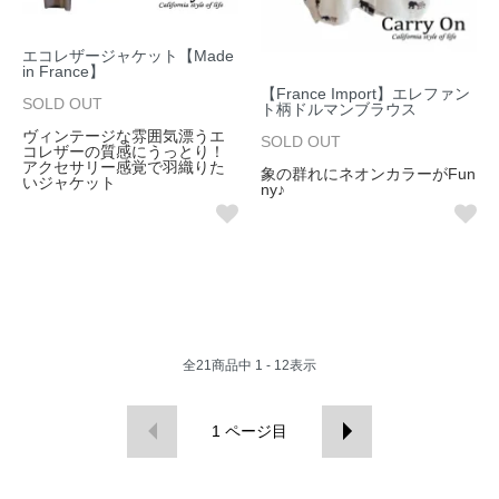
エコレザージャケット【Made
in France】
【France Import】エレファン
SOLD OUT
ト柄ドルマンブラウス
ヴィンテージな雰囲気漂うエ
SOLD OUT
コレザーの質感にうっとり！
アクセサリー感覚で羽織りた
象の群れにネオンカラーがFun
いジャケット
ny♪
全
21
商品中
1 - 12
表示
1
ページ目