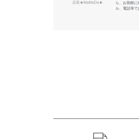
店長★MaMaDa★
ら、お気軽に
ル、電話等で
ショッピングガイド