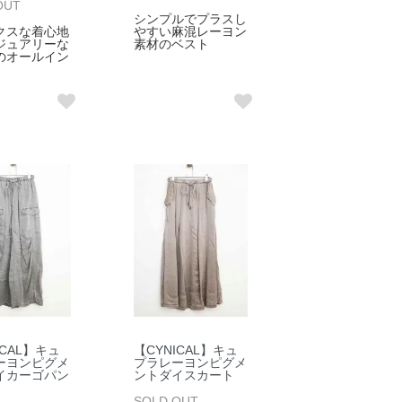
OUT
シンプルでプラスし
クスな着心地
やすい麻混レーヨン
ジュアリーな
素材のベスト
のオールイン
ICAL】キュ
【CYNICAL】キュ
ーヨンピグメ
プラレーヨンピグメ
イカーゴパン
ントダイスカート
SOLD OUT