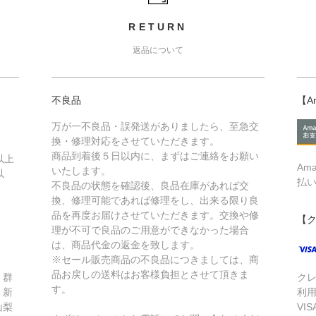
RETURN
返品について
不良品
【A
万が一不良品・誤発送がありましたら、至急交
換・修理対応をさせていただきます。
商品到着後５日以内に、まずはご連絡をお願い
以上
Am
いたします。
以
払
不良品の状態を確認後、良品在庫があれば交
換、修理可能であれば修理をし、出来る限り良
品を再度お届けさせていただきます。交換や修
【
理が不可で良品のご用意ができなかった場合
は、商品代金の返金を致します。
※セール販売商品の不良品につきましては、商
品お戻しの送料はお客様負担とさせて頂きま
、群
ク
す。
、新
利
山梨
VIS