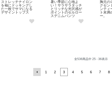
ストレッチナイロン
暑い季節に心地よ
胸元の
を袖にドッキングし
い！サラサラタッチ
クセン
た一枚でサマになる
とリッチな光沢感が
ンティ
デザイントップス
ポイントのセルロー
ト未満
スデニムパンツ
ー。
全
536
商品中
25 - 36
表示
1
2
3
4
5
6
7
8