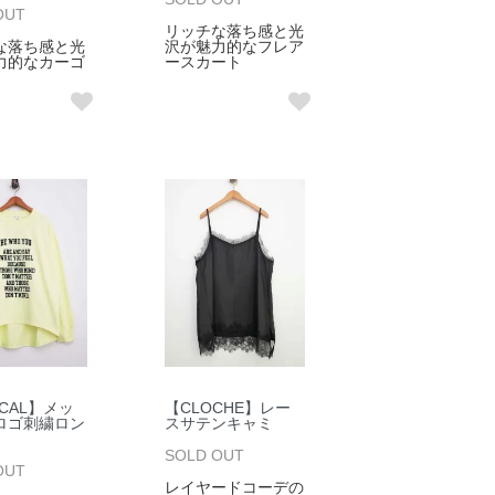
OUT
リッチな落ち感と光
な落ち感と光
沢が魅力的なフレア
力的なカーゴ
ースカート
ICAL】メッ
【CLOCHE】レー
ロゴ刺繍ロン
スサテンキャミ
SOLD OUT
OUT
レイヤードコーデの