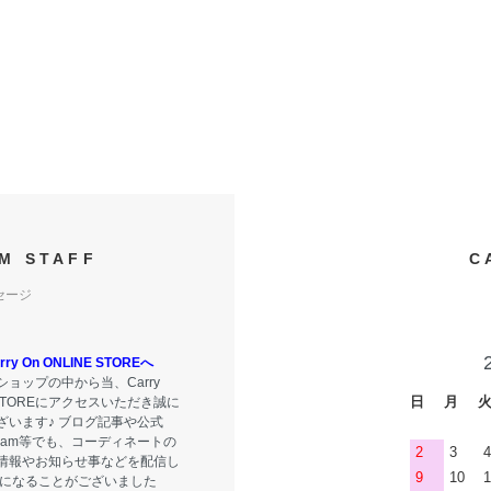
M STAFF
C
セージ
y On ONLINE STOREへ
ョップの中から当、Carry
日
月
E STOREにアクセスいただき誠に
ざいます♪ ブログ記事や公式
tagram等でも、コーディネートの
2
3
4
情報やお知らせ事などを配信し
9
10
1
気になることがございました