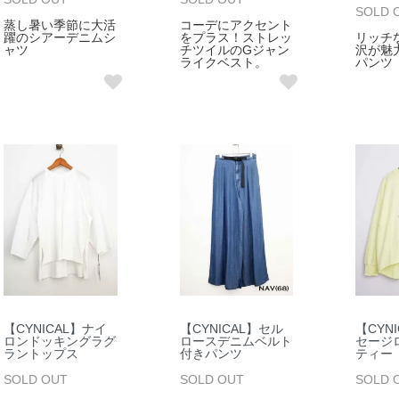
SOLD 
蒸し暑い季節に大活
コーデにアクセント
躍のシアーデニムシ
をプラス！ストレッ
リッチ
ャツ
チツイルのGジャン
沢が魅
ライクベスト。
パンツ
【CYNICAL】ナイ
【CYNICAL】セル
【CYN
ロンドッキングラグ
ロースデニムベルト
セージ
ラントップス
付きパンツ
ティー
SOLD OUT
SOLD OUT
SOLD 