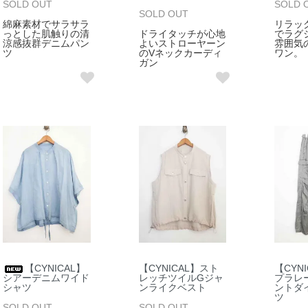
SOLD OUT
SOLD 
SOLD OUT
綿麻素材でサラサラ
リラッ
っとした肌触りの清
ドライタッチが心地
でラグ
涼感抜群デニムパン
よいストローヤーン
雰囲気
ツ
のVネックカーディ
ワン。
ガン
【CYNICAL】
【CYNICAL】スト
【CYN
シアーデニムワイド
レッチツイルGジャ
プラレ
シャツ
ンライクベスト
ントダ
ツ
SOLD OUT
SOLD OUT