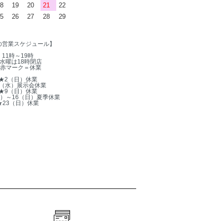
8
19
20
21
22
5
26
27
28
29
の営業スケジュール】
11時～19時
水曜は18時閉店
赤マーク＝休業
★2（日）休業
5（水）展示会休業
★9（日）休業
木）～16（日）夏季休業
★23（日）休業