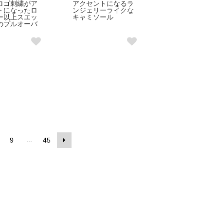
ロゴ刺繍がア
アクセントになるラ
トになったロ
ンジェリーライクな
ー以上スエッ
キャミソール
のプルオーバ
...
9
45