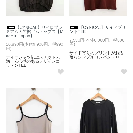
【CYNICAL】サイロプレ
【CYNICAL】サイドプリ
ミアム天竺裾ゴムトップス【M
ントTEE
ade in Japan】
7,590円(本体6,900円、税690
10,890円(本体9,900円、税990
円)
円)
サイド寄りのプリントがお洒
ティーシャツ以上スエット未
落なシンプルコンパクトTEE
満！安心感のあるデザインコ
ットンTEE