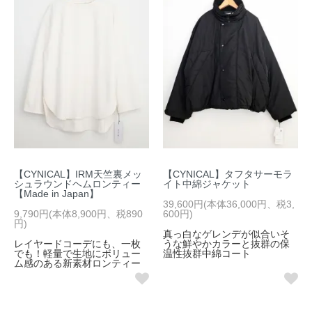
【CYNICAL】IRM天竺裏メッ
【CYNICAL】タフタサーモラ
シュラウンドヘムロンティー
イト中綿ジャケット
【Made in Japan】
39,600円(本体36,000円、税3,
9,790円(本体8,900円、税890
600円)
円)
真っ白なゲレンデが似合いそ
レイヤードコーデにも、一枚
うな鮮やかカラーと抜群の保
でも！軽量で生地にボリュー
温性抜群中綿コート
ム感のある新素材ロンティー