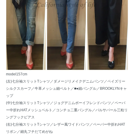
model157cm
(左)七分袖スリットTシャツ／
ダメージリメイクデニムパンツ
／
ペイズリー
シルクスカーフ
／
牛革メッシュ細ベルト
／
■●細バングル
／
BROOKLYNキャ
ップ
(中)七分袖スリットTシャツ／
ジョグデニムボーイフレンドパンツ
／
ペーパ
ー中折れHATメッシュベルト
／
コンチョ二重バングル
／
バルサパール三粒リ
ングフックピアス
(右)七分袖スリットTシャツ／
レザー風ワイドパンツ
／
ペーパー中折れHAT
リボン
／
細丸フチだてめがね