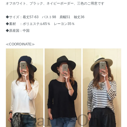
オフホワイト、ブラック、ネイビーボーダー、三色のご用意です
◆サイズ：着丈57-63 バスト98 肩幅51 袖丈36
◆素材 ：ポリエステル65％ レーヨン35％
◆原産国：中国
≪COORDINATE≫