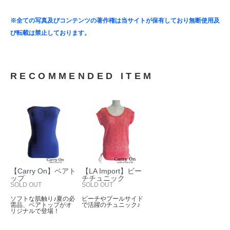
※全ての写真及びコンテンツの著作権は当サイトが保有しており無断使用及
び転載は禁止しております。
RECOMMENDED ITEM
【Carry On】ベアト
【LA Import】ビー
ップ
チチュニック
SOLD OUT
SOLD OUT
ソフトな肌触り♪夏の必
ビーチやプールサイド
需品、ベアトップがオ
で活躍のチュニック♪
リジナルで登場！