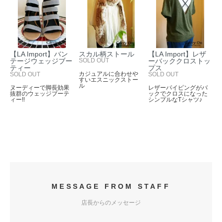
【LA Import】バン
スカル柄ストール
【LA Import】レザ
テージウェッジブー
SOLD OUT
ーバッククロストッ
ティー
プス
カジュアルに合わせや
SOLD OUT
SOLD OUT
すいエスニックストー
ル
ヌーディーで脚長効果
レザーパイピングがバ
抜群のウェッジブーテ
ックでクロスになった
ィー!!
シンプルなTシャツ♪
MESSAGE FROM STAFF
店長からのメッセージ