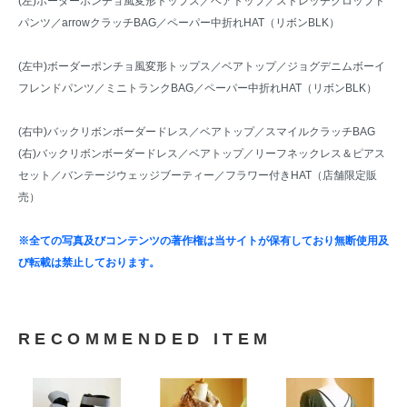
(左)
ボーダーポンチョ風変形トップス
／ベアトップ／
ストレッチクロップド
パンツ
／
arrowクラッチBAG
／
ペーパー中折れHAT（リボンBLK）
(左中)
ボーダーポンチョ風変形トップス
／ベアトップ／
ジョグデニムボーイ
フレンドパンツ
／
ミニトランクBAG
／
ペーパー中折れHAT（リボンBLK）
(右中)
バックリボンボーダードレス
／ベアトップ／
スマイルクラッチBAG
(右)
バックリボンボーダードレス
／ベアトップ／
リーフネックレス＆ピアス
セット
／
バンテージウェッジブーティー
／フラワー付きHAT（店舗限定販
売）
※全ての写真及びコンテンツの著作権は当サイトが保有しており無断使用及
び転載は禁止しております。
RECOMMENDED ITEM