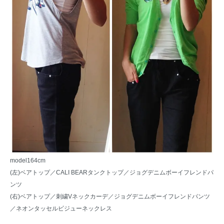
model164cm
(左)ベアトップ／
CALI BEARタンクトップ
／
ジョグデニムボーイフレンドパ
ンツ
(右)ベアトップ／
刺繍Vネックカーデ
／
ジョグデニムボーイフレンドパンツ
／
ネオンタッセルビジューネックレス