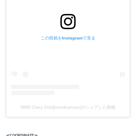
この投稿をInstagramで見る
MMD Carry On(@mmdcarryon)がシェアした投稿
≪COORDINATE≫