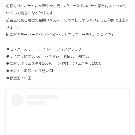
前襟ぐりのパール釦が華やかさ更にUP！一番上のパール部分はホックが付
いていて開きになる仕様です。
前後差のある着丈で腰回りをカバーしつつ軽くすっきりとした印象に仕上が
ります。
同素材のテーパードパンツとのセットアップコーデもおススメです。
◆セレクトカラー：ライトベージュ／ブラック
◆サイズ：総丈58-67 バスト97 肩幅38 袖丈50
◆素材：ポリエステル100％ 【別布】ポリエステル100％
◆ケア：ご家庭での手洗いOK
◆原産国：中国