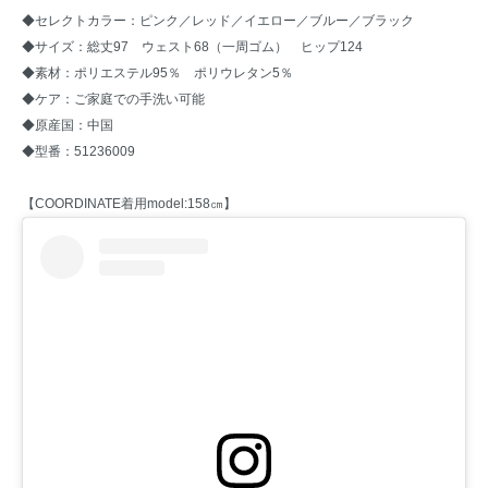
◆セレクトカラー：ピンク／レッド／イエロー／ブルー／ブラック
◆サイズ：総丈97 ウェスト68（一周ゴム） ヒップ124
◆素材：ポリエステル95％ ポリウレタン5％
◆ケア：ご家庭での手洗い可能
◆原産国：中国
◆型番：51236009
【COORDINATE着用model:158㎝】