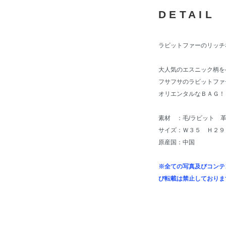
DETAIL
ラビットファーのリッチ
大人気のエスニック柄を
フサフサのラビットファ
オリエンタルなＢＡＧ！
素材 ：毛/ラビット 
サイズ：Ｗ３５ Ｈ２９
原産国：中国
※全ての写真及びコンテ
び転載は禁止しておりま