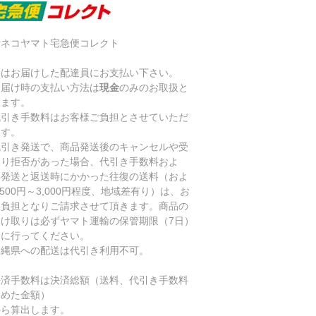
ロネコヤマト宅急便コレクト
金はお届けした配達員にお支払い下さい。
お届け時の支払い方法は
現金
のみのお取扱と
ります。
代引き手数料はお客様ご負担とさせていただ
ます。
代引き発送で、商品発送後のキャンセルや受
取り拒否があった場合、代引き手数料およ
、発送と返送時にかかった往復の送料（およ
,500円～3,000円程度、地域差有り）は、お
様負担となりご請求させて頂きます。商品の
受け取りは必ずヤマト運輸の保管期限（7日）
内に行ってください。
沖縄県への配送は代引き利用不可。
決済手数料は決済総額（送料、代引き手数料
含めた金額）
ら算出します。