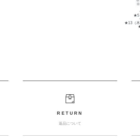
※
※
★
★13（
RETURN
返品について