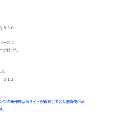
なＢＡＧ
ベースに
ーが付いた、
革/羊
 Ｄ１１
ンツの著作権は当サイトが保有しており無断使用及
す。