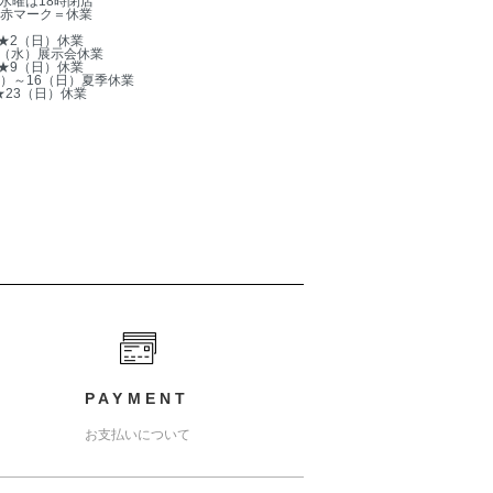
水曜は18時閉店
赤マーク＝休業
★2（日）休業
5（水）展示会休業
★9（日）休業
木）～16（日）夏季休業
★23（日）休業
PAYMENT
お支払いについて