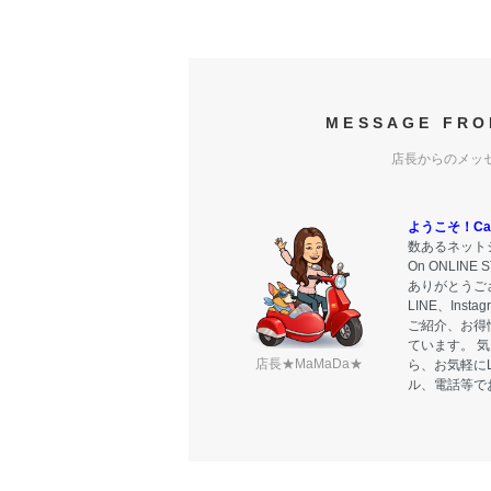
MESSAGE FRO
店長からのメッ
ようこそ！Carr
数あるネットシ
On ONLIN
ありがとうご
LINE、Ins
ご紹介、お得
ています。 
店長★MaMaDa★
ら、お気軽に
ル、電話等で