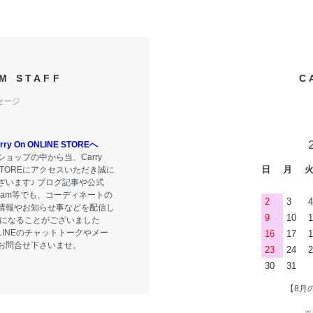
M STAFF
C
セージ
y On ONLINE STOREへ
ョップの中から当、Carry
日
月
E STOREにアクセスいただき誠に
ざいます♪ ブログ記事や公式
tagram等でも、コーディネートの
2
3
4
情報やお知らせ事などを配信し
9
10
1
気になることがございました
LINEのチャットトークやメー
16
17
1
お問合せ下さいませ。
23
24
2
30
31
【8月