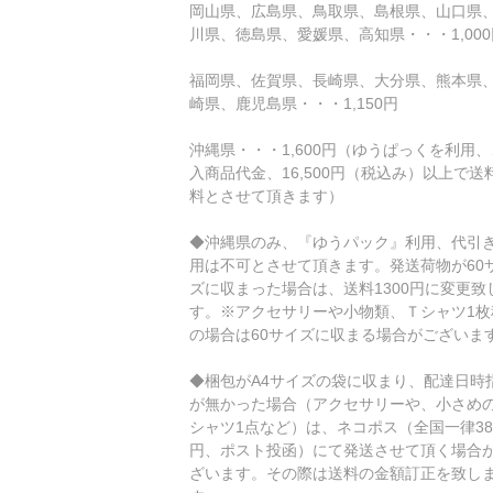
岡山県、広島県、鳥取県、島根県、山口県
川県、徳島県、愛媛県、高知県・・・1,000
福岡県、佐賀県、長崎県、大分県、熊本県
崎県、鹿児島県・・・1,150円
沖縄県・・・1,600円（ゆうぱっくを利用
入商品代金、16,500円（税込み）以上で送
料とさせて頂きます）
◆沖縄県のみ、『ゆうパック』利用、代引
用は不可とさせて頂きます。発送荷物が60
ズに収まった場合は、送料1300円に変更致
す。※アクセサリーや小物類、Ｔシャツ1枚
の場合は60サイズに収まる場合がございま
◆梱包がA4サイズの袋に収まり、配達日時
が無かった場合（アクセサリーや、小さめの
シャツ1点など）は、ネコポス（全国一律38
円、ポスト投函）にて発送させて頂く場合
ざいます。その際は送料の金額訂正を致し