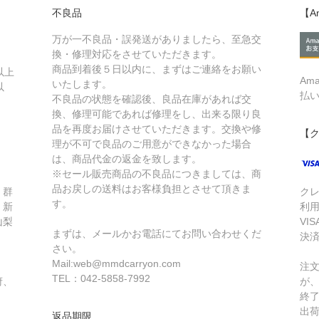
不良品
【A
万が一不良品・誤発送がありましたら、至急交
換・修理対応をさせていただきます。
商品到着後５日以内に、まずはご連絡をお願い
以上
Am
いたします。
以
払
不良品の状態を確認後、良品在庫があれば交
換、修理可能であれば修理をし、出来る限り良
品を再度お届けさせていただきます。交換や修
【
理が不可で良品のご用意ができなかった場合
は、商品代金の返金を致します。
※セール販売商品の不良品につきましては、商
品お戻しの送料はお客様負担とさせて頂きま
、群
ク
す。
、新
利
山梨
VIS
まずは、メールかお電話にてお問い合わせくだ
・
決
さい。
Mail:web@mmdcarryon.com
注
TEL：042-5858-7992
府、
が
終
出
返品期限