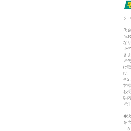
ク
代
※
な
※
き
※
け
び
そ2
客
お
以
※
◆
を
か