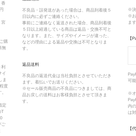
、香
円
※
不良品・誤発送があった場合は、商品到着後５
※
日以内に必ずご連絡ください。
、宮
ま
事前にご連絡なく返送された場合、商品到着後
５日以上経過している商品は返品・交換不可と
なります。また、サイズやイメージが違った、
【P
、ご購
などの理由による返品や交換は不可となりま
料無
す。
返品送料
き利
サイ
Pa
不良品の返送代金は当社負担とさせていただき
しま
可
ます。着払いでお送りください。
程度
※セール販売商品の不良品につきましては、商
す。
※オ
品お戻しの送料はお客様負担とさせて頂きま
Pa
す。
指定
内
T
は
0
がご
【
ま