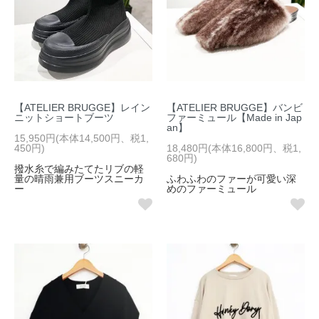
【ATELIER BRUGGE】レイン
【ATELIER BRUGGE】バンビ
ニットショートブーツ
ファーミュール【Made in Jap
an】
15,950円(本体14,500円、税1,
450円)
18,480円(本体16,800円、税1,
680円)
撥水糸で編みたてたリブの軽
量の晴雨兼用ブーツスニーカ
ふわふわのファーが可愛い深
ー
めのファーミュール