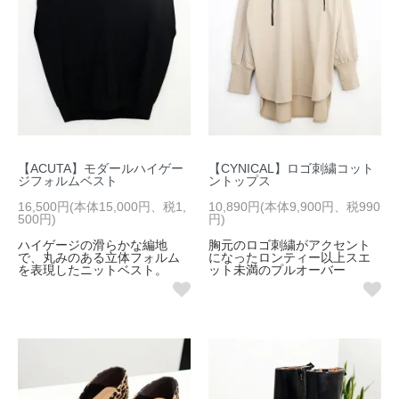
【ACUTA】モダールハイゲー
【CYNICAL】ロゴ刺繍コット
ジフォルムベスト
ントップス
16,500円(本体15,000円、税1,
10,890円(本体9,900円、税990
500円)
円)
ハイゲージの滑らかな編地
胸元のロゴ刺繍がアクセント
で、丸みのある立体フォルム
になったロンティー以上スエ
を表現したニットベスト。
ット未満のプルオーバー