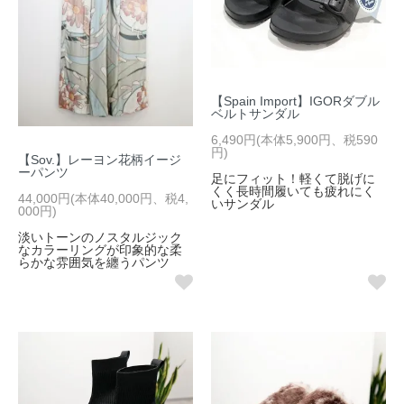
【Spain Import】IGORダブル
ベルトサンダル
6,490円(本体5,900円、税590
円)
【Sov.】レーヨン花柄イージ
ーパンツ
足にフィット！軽くて脱げに
くく長時間履いても疲れにく
44,000円(本体40,000円、税4,
いサンダル
000円)
淡いトーンのノスタルジック
なカラーリングが印象的な柔
らかな雰囲気を纏うパンツ