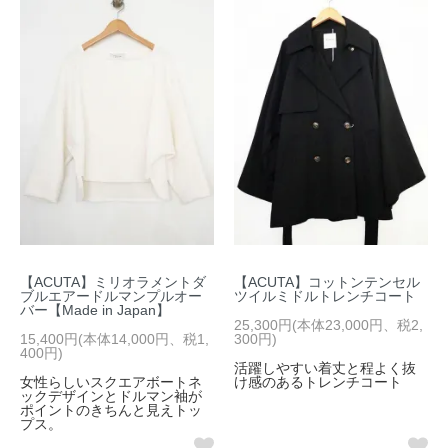
【ACUTA】ミリオラメントダ
【ACUTA】コットンテンセル
ブルエアードルマンプルオー
ツイルミドルトレンチコート
バー【Made in Japan】
25,300円(本体23,000円、税2,
15,400円(本体14,000円、税1,
300円)
400円)
活躍しやすい着丈と程よく抜
女性らしいスクエアボートネ
け感のあるトレンチコート
ックデザインとドルマン袖が
ポイントのきちんと見えトッ
プス。