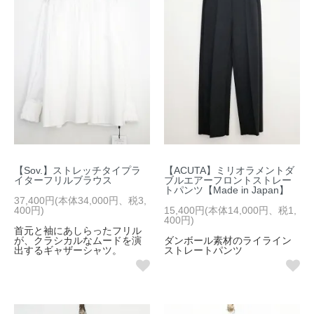
【Sov.】ストレッチタイプラ
【ACUTA】ミリオラメントダ
イターフリルブラウス
ブルエアーフロントストレー
トパンツ【Made in Japan】
37,400円(本体34,000円、税3,
400円)
15,400円(本体14,000円、税1,
400円)
首元と袖にあしらったフリル
が、クラシカルなムードを演
ダンボール素材のライライン
出するギャザーシャツ。
ストレートパンツ